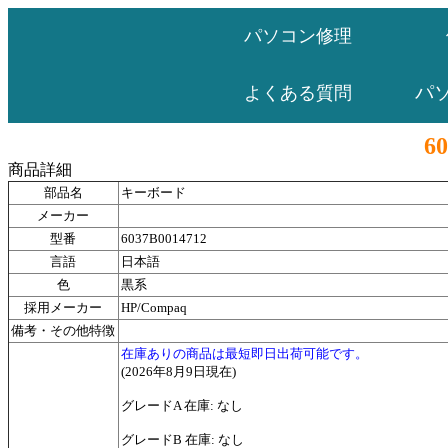
パソコン修理
パ
よくある質問
6
商品詳細
部品名
キーボード
メーカー
型番
6037B0014712
言語
日本語
色
黒系
採用メーカー
HP/Compaq
備考・その他特徴
在庫ありの商品は最短即日出荷可能です。
(2026年8月9日現在)
グレードA 在庫: なし
グレードB 在庫: なし