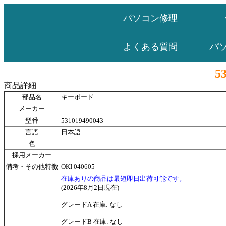
パソコン修理
パ
よくある質問
5
商品詳細
部品名
キーボード
メーカー
型番
531019490043
言語
日本語
色
採用メーカー
備考・その他特徴
OKI 040605
在庫ありの商品は最短即日出荷可能です。
(2026年8月2日現在)
グレードA 在庫: なし
グレードB 在庫: なし