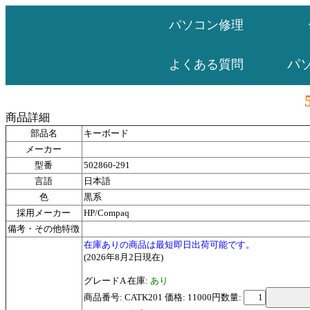
パソコン修理
パ
よくある質問
商品詳細
部品名
キーボード
メーカー
型番
502860-291
言語
日本語
色
黒系
採用メーカー
HP/Compaq
備考・その他特徴
在庫ありの商品は最短即日出荷可能です。
(2026年8月2日現在)
グレードA 在庫:
あり
商品番号: CATK201 価格: 11000円
数量: