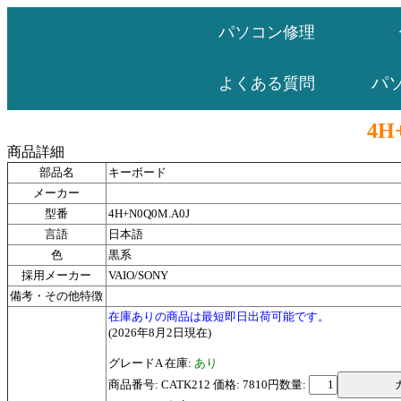
パソコン修理
パ
よくある質問
4H
商品詳細
部品名
キーボード
メーカー
型番
4H+N0Q0M.A0J
言語
日本語
色
黒系
採用メーカー
VAIO/SONY
備考・その他特徴
在庫ありの商品は最短即日出荷可能です。
(2026年8月2日現在)
グレードA 在庫:
あり
商品番号: CATK212 価格: 7810円
数量: