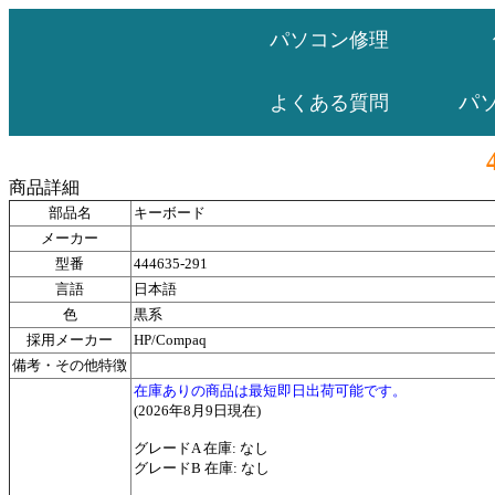
パソコン修理
パ
よくある質問
商品詳細
部品名
キーボード
メーカー
型番
444635-291
言語
日本語
色
黒系
採用メーカー
HP/Compaq
備考・その他特徴
在庫ありの商品は最短即日出荷可能です。
(2026年8月9日現在)
グレードA 在庫: なし
グレードB 在庫: なし