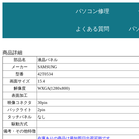
パソコン修理
パ
よくある質問
商品詳細
部品名
液晶パネル
メーカー
SAMSUNG
型番
42T0534
画面サイズ
15.4
解像度
WXGA(1280x800)
表面加工
映像コネクタ
30pin
バックライト
2pin
タッチパネル
なし
駆動方式
備考・その他特徴
在庫ありの商品は最短即日出荷可能です。