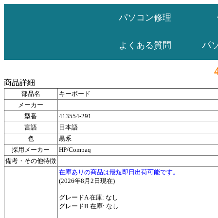
パソコン修理
パ
よくある質問
商品詳細
部品名
キーボード
メーカー
型番
413554-291
言語
日本語
色
黒系
採用メーカー
HP/Compaq
備考・その他特徴
在庫ありの商品は最短即日出荷可能です。
(2026年8月2日現在)
グレードA 在庫: なし
グレードB 在庫: なし