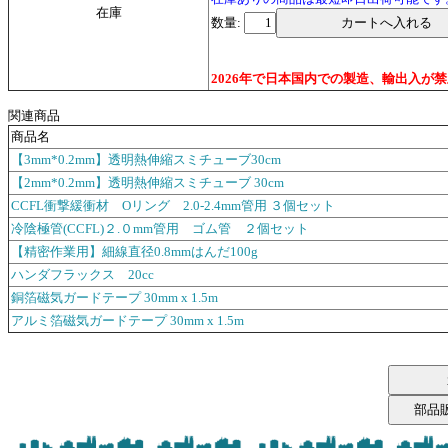
在庫
数量:
2026年で日本国内での製造、輸出入
関連商品
商品名
【3mm*0.2mm】透明熱伸縮スミチューブ30cm
【2mm*0.2mm】透明熱伸縮スミチューブ 30cm
CCFL衝撃緩衝材 Oリング 2.0-2.4mm管用 ３個セット
冷陰極管(CCFL)２.０mm管用 ゴム管 ２個セット
【精密作業用】細線直径0.8mmはんだ100g
ハンダフラックス 20cc
銅箔磁気ガードテープ 30mm x 1.5m
アルミ箔磁気ガードテープ 30mm x 1.5m