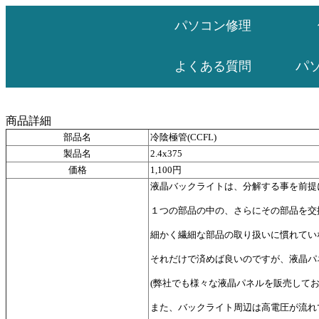
パソコン修理
パ
よくある質問
商品詳細
部品名
冷陰極管(CCFL)
製品名
2.4x375
価格
1,100円
液晶バックライトは、分解する事を前提
１つの部品の中の、さらにその部品を交
細かく繊細な部品の取り扱いに慣れてい
それだけで済めば良いのですが、液晶パ
(弊社でも様々な液晶パネルを販売して
また、バックライト周辺は高電圧が流れ