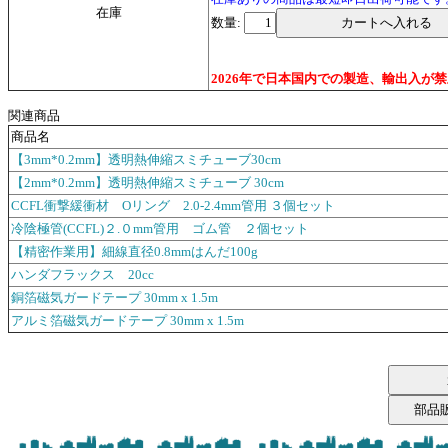
在庫
数量:
2026年で日本国内での製造、輸出入
関連商品
商品名
【3mm*0.2mm】透明熱伸縮スミチューブ30cm
【2mm*0.2mm】透明熱伸縮スミチューブ 30cm
CCFL衝撃緩衝材 Oリング 2.0-2.4mm管用 ３個セット
冷陰極管(CCFL)２.０mm管用 ゴム管 ２個セット
【精密作業用】細線直径0.8mmはんだ100g
ハンダフラックス 20cc
銅箔磁気ガードテープ 30mm x 1.5m
アルミ箔磁気ガードテープ 30mm x 1.5m