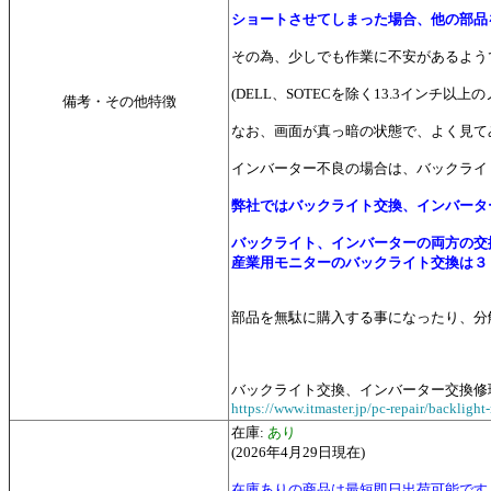
ショートさせてしまった場合、他の部品
その為、少しでも作業に不安があるよう
(DELL、SOTECを除く13.3イ
備考・その他特徴
なお、画面が真っ暗の状態で、よく見て
インバーター不良の場合は、バックライ
弊社ではバックライト交換、インバータ
バックライト、インバーターの両方の交
産業用モニターのバックライト交換は
３
部品を無駄に購入する事になったり、分
バックライト交換、インバーター交換修
https://www.itmaster.jp/pc-repair/backlight-
在庫:
あり
(2026年4月29日現在)
在庫ありの商品は最短即日出荷可能です