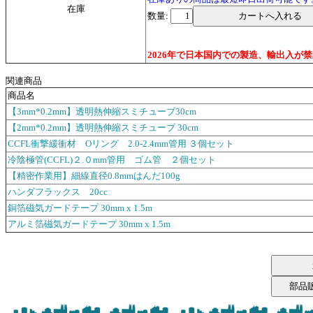
在庫
数量:
2026年で日本国内での製造、輸出入
関連商品
商品名
【3mm*0.2mm】透明熱伸縮スミチューブ30cm
【2mm*0.2mm】透明熱伸縮スミチューブ 30cm
CCFL衝撃緩衝材 Oリング 2.0-2.4mm管用 ３個セット
冷陰極管(CCFL)２.０mm管用 ゴム管 ２個セット
【精密作業用】細線直径0.8mmはんだ100g
ハンダフラックス 20cc
銅箔磁気ガードテープ 30mm x 1.5m
アルミ箔磁気ガードテープ 30mm x 1.5m