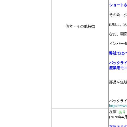
ショート
その為、
(DELL
備考・その他特徴
なお、画
インバー
弊社では
バックラ
産業用モ
部品を無
バックラ
https://www
在庫:
あり
(2026年4
在庫あり