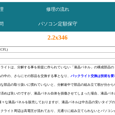
理
修理の流れ
パソコン定額保守
問
2.2x346
CFL)
クライトは、分解する事を前提に作られていない「液晶パネル」の構成部品の
品の中の、さらにその部品を交換する事となり、
バックライト交換は技術を要
細な部品の取り扱いに慣れていないと、分解途中で部品の組み立て順が分から
で済めば良いのですが、液晶パネル自体を損傷させてしまった場合、液晶パネ
も様々な液晶パネルを販売しておりますが、液晶パネルは中古品の安いタイプ
ックライト周辺は高電圧が流れており、元通りに組み立てられないとパソコン