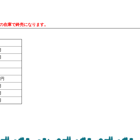
存の在庫で終売になります。
円
円
0円
円
円
円