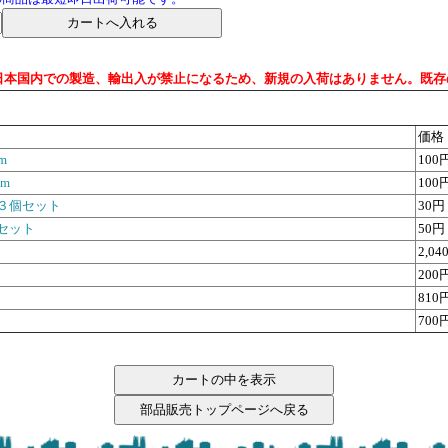
で日本国内での製造、輸出入が禁止になるため、新規の入荷はありません。既
価格
m
100
m
100
用 ３個セット
30円
個セット
50円
2,04
200
810
700