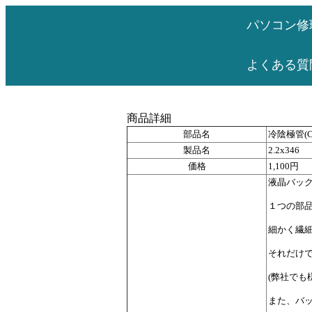
パソコン修
よくある質
商品詳細
部品名
冷陰極管(C
製品名
2.2x346
価格
1,100円
液晶バッ
１つの部
細かく繊
それだけ
(弊社で
また、バ