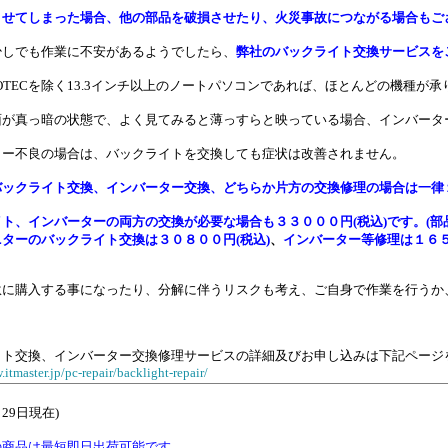
させてしまった場合、他の部品を破損させたり、火災事故につながる場合もご
少しでも作業に不安があるようでしたら、
弊社のバックライト交換サービスを
、SOTECを除く13.3インチ以上のノートパソコンであれば、ほとんどの機
面が真っ暗の状態で、よく見てみると薄っすらと映っている場合、インバータ
ター不良の場合は、バックライトを交換しても症状は改善されません。
バックライト交換、インバーター交換、どちらか片方の交換修理の場合は
一律
イト、インバーターの両方の交換が必要な場合も
３３０００円(税込)
です。(部
ニターのバックライト交換は
３０８００円(税込)
、
インバーター等修理は
１６５
駄に購入する事になったり、分解に伴うリスクも考え、ご自身で作業を行うか
イト交換、インバーター交換修理サービスの詳細及びお申し込みは下記ページ
.itmaster.jp/pc-repair/backlight-repair/
月29日現在)
の商品は最短即日出荷可能です。