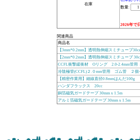
在庫
数量:
2026年
関連商品
商品名
【3mm*0.2mm】透明熱伸縮スミチューブ30c
【2mm*0.2mm】透明熱伸縮スミチューブ 30c
CCFL衝撃緩衝材 Oリング 2.0-2.4mm管
冷陰極管(CCFL)２.０mm管用 ゴム管 ２
【精密作業用】細線直径0.8mmはんだ100g
ハンダフラックス 20cc
銅箔磁気ガードテープ 30mm x 1.5m
アルミ箔磁気ガードテープ 30mm x 1.5m