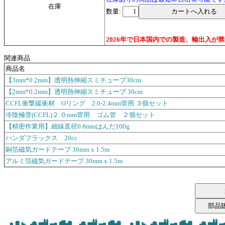
在庫
数量:
2026年で日本国内での製造、輸出入
関連商品
商品名
【3mm*0.2mm】透明熱伸縮スミチューブ30cm
【2mm*0.2mm】透明熱伸縮スミチューブ 30cm
CCFL衝撃緩衝材 Oリング 2.0-2.4mm管用 ３個セット
冷陰極管(CCFL)２.０mm管用 ゴム管 ２個セット
【精密作業用】細線直径0.8mmはんだ100g
ハンダフラックス 20cc
銅箔磁気ガードテープ 30mm x 1.5m
アルミ箔磁気ガードテープ 30mm x 1.5m