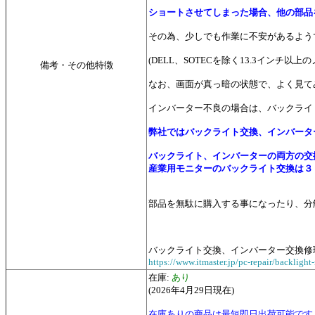
ショートさせてしまった場合、他の部品
その為、少しでも作業に不安があるよう
(DELL、SOTECを除く13.3イ
備考・その他特徴
なお、画面が真っ暗の状態で、よく見て
インバーター不良の場合は、バックライ
弊社ではバックライト交換、インバータ
バックライト、インバーターの両方の交
産業用モニターのバックライト交換は
３
部品を無駄に購入する事になったり、分
バックライト交換、インバーター交換修
https://www.itmaster.jp/pc-repair/backlight-
在庫:
あり
(2026年4月29日現在)
在庫ありの商品は最短即日出荷可能です