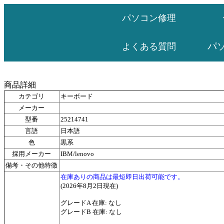
パソコン修理
パ
よくある質問
商品詳細
カテゴリ
キーボード
メーカー
型番
25214741
言語
日本語
色
黒系
採用メーカー
IBM/lenovo
備考・その他特徴
在庫ありの商品は最短即日出荷可能です。
(2026年8月2日現在)
グレードA 在庫: なし
グレードB 在庫: なし