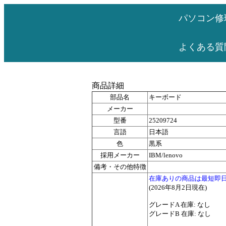
パソコン修
よくある質
商品詳細
部品名
キーボード
メーカー
型番
25209724
言語
日本語
色
黒系
採用メーカー
IBM/lenovo
備考・その他特徴
在庫ありの商品は最短即
(2026年8月2日現在)
グレードA 在庫: なし
グレードB 在庫: なし