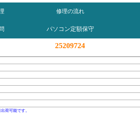
理
修理の流れ
パソコン定額保守
問
25209724
日出荷可能です。