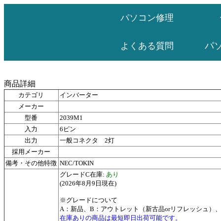
パソコン修理
パ
よくある質問
商品詳細
カテゴリ
インバーター
メーカー
型番
2039M1
入力
6ピン
出力
一般コネクタ 2灯
採用メーカー
備考・その他特徴
NEC/TOKIN
グレードC在庫:
あり
(2026年8月9日現在)
※グレードについて
A：新品、B：アウトレット（新古品orリフレッシュ）
在庫ありの商品は最短即日出荷可能です。