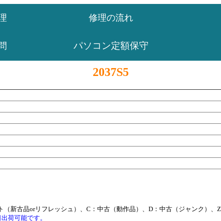
理
修理の流れ
パソコン定額保守
問
2037S5
ト（新古品orリフレッシュ）、C：中古（動作品）、D：中古（ジャンク）、
日出荷可能です。