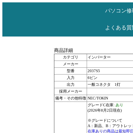
パソコン修
よくある質
商品詳細
カテゴリ
インバーター
メーカー
型番
2037S5
入力
6ピン
出力
一般コネクタ 1灯
採用メーカー
備考・その他特徴
NEC/TOKIN
グレードC在庫:
あり
(2026年8月2日現在)
※グレードについて
A：新品、B：アウトレッ
在庫ありの商品は最短即