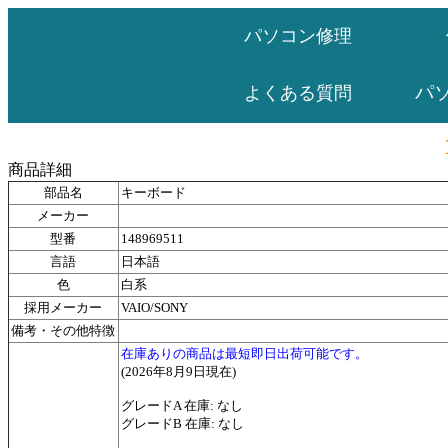
パソコン修理
パ
よくある質問
商品詳細
部品名
キーボード
メーカー
型番
148969511
言語
日本語
色
白系
採用メーカー
VAIO/SONY
備考・その他特徴
在庫ありの商品は最短即日出荷可能です。
(2026年8月9日現在)
グレードA 在庫: なし
グレードB 在庫: なし