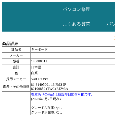
パソコン修理
パ
よくある質問
商品詳細
部品名
キーボード
メーカー
型番
148088011
言語
日本語
色
白系
採用メーカー
VAIO/SONY
81-31405001-13 FM2 JP
備考・その他特徴
82100852 (TWC) REV:3A
在庫ありの商品は最短即日出荷可能です。
(2026年8月2日現在)
グレードA 在庫: なし
グレードB 在庫: なし