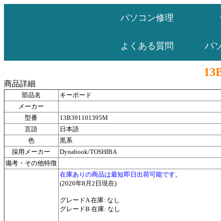
パソコン修理
パ
よくある質問
13
商品詳細
部品名
キーボード
メーカー
型番
13B391101395M
言語
日本語
色
黒系
採用メーカー
Dynabook/TOSHIBA
備考・その他特徴
在庫ありの商品は最短即日出荷可能です。
(2026年8月2日現在)
グレードA 在庫: なし
グレードB 在庫: なし