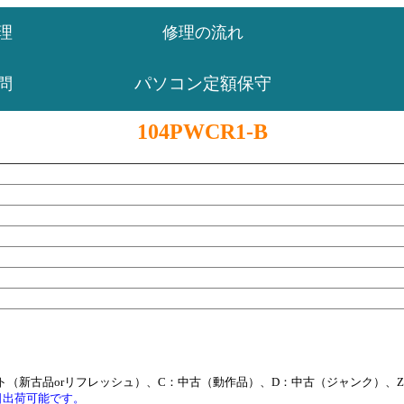
理
修理の流れ
パソコン定額保守
問
104PWCR1-B
ト（新古品orリフレッシュ）、C：中古（動作品）、D：中古（ジャンク）、
日出荷可能です。