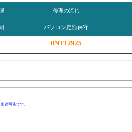
理
修理の流れ
パソコン定額保守
問
0NT12925
日出荷可能です。