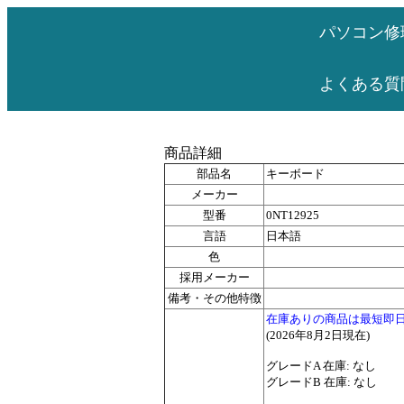
パソコン修
よくある質
商品詳細
部品名
キーボード
メーカー
型番
0NT12925
言語
日本語
色
採用メーカー
備考・その他特徴
在庫ありの商品は最短即
(2026年8月2日現在)
グレードA 在庫: なし
グレードB 在庫: なし