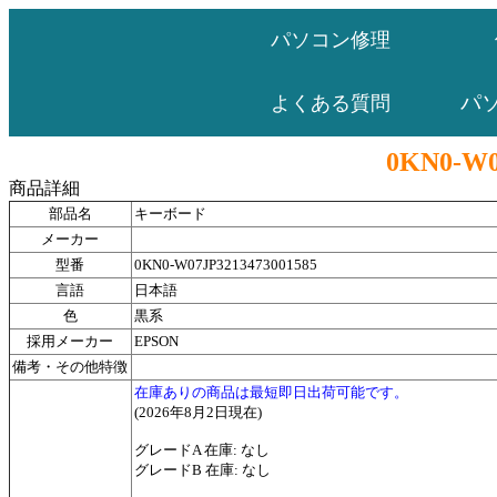
パソコン修理
パ
よくある質問
0KN0-W0
商品詳細
部品名
キーボード
メーカー
型番
0KN0-W07JP3213473001585
言語
日本語
色
黒系
採用メーカー
EPSON
備考・その他特徴
在庫ありの商品は最短即日出荷可能です。
(2026年8月2日現在)
グレードA 在庫: なし
グレードB 在庫: なし