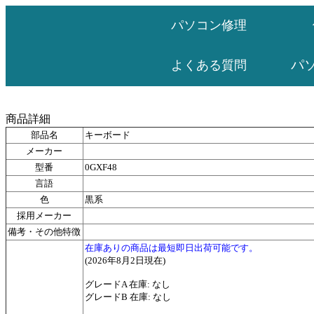
パソコン修理
パ
よくある質問
商品詳細
部品名
キーボード
メーカー
型番
0GXF48
言語
色
黒系
採用メーカー
備考・その他特徴
在庫ありの商品は最短即日出荷可能です。
(2026年8月2日現在)
グレードA 在庫: なし
グレードB 在庫: なし