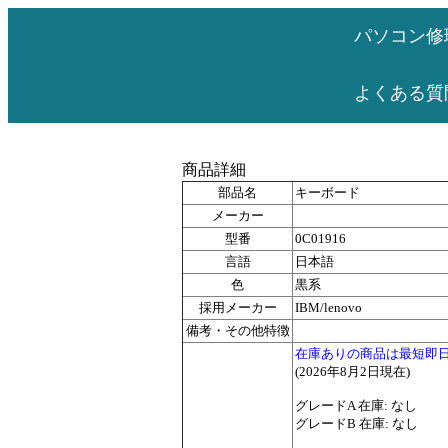
パソコン修
よくある質
商品詳細
部品名
キーボード
メーカー
型番
0C01916
言語
日本語
色
黒系
採用メーカー
IBM/lenovo
備考・その他特徴
在庫ありの商品は最短即
(2026年8月2日現在)
グレードA 在庫: なし
グレードB 在庫: なし