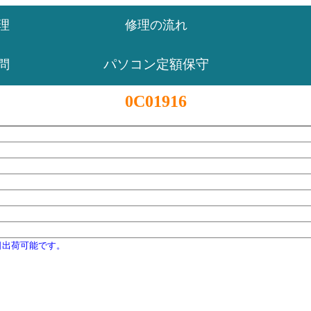
理
修理の流れ
パソコン定額保守
問
0C01916
日出荷可能です。