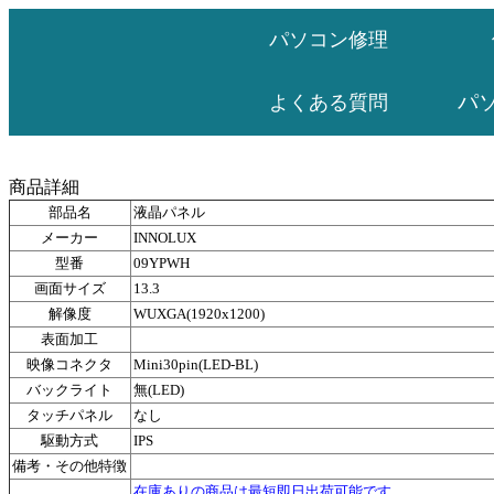
パソコン修理
パ
よくある質問
商品詳細
部品名
液晶パネル
メーカー
INNOLUX
型番
09YPWH
画面サイズ
13.3
解像度
WUXGA(1920x1200)
表面加工
映像コネクタ
Mini30pin(LED-BL)
バックライト
無(LED)
タッチパネル
なし
駆動方式
IPS
備考・その他特徴
在庫ありの商品は最短即日出荷可能です。