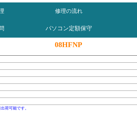
理
修理の流れ
パソコン定額保守
問
08HFNP
日出荷可能です。