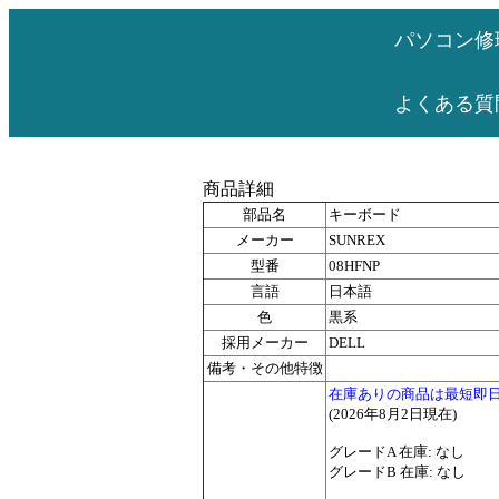
パソコン修
よくある質
商品詳細
部品名
キーボード
メーカー
SUNREX
型番
08HFNP
言語
日本語
色
黒系
採用メーカー
DELL
備考・その他特徴
在庫ありの商品は最短即
(2026年8月2日現在)
グレードA 在庫: なし
グレードB 在庫: なし