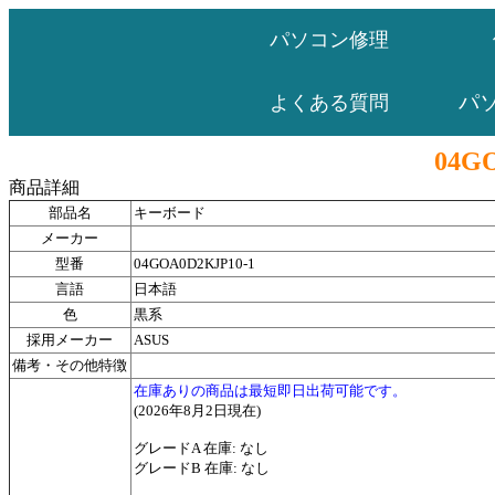
パソコン修理
パ
よくある質問
04G
商品詳細
部品名
キーボード
メーカー
型番
04GOA0D2KJP10-1
言語
日本語
色
黒系
採用メーカー
ASUS
備考・その他特徴
在庫ありの商品は最短即日出荷可能です。
(2026年8月2日現在)
グレードA 在庫: なし
グレードB 在庫: なし