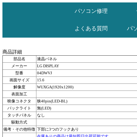
パソコン修理
パ
よくある質問
商品詳細
部品名
液晶パネル
メーカー
LG DISPLAY
型番
04DWVJ
画面サイズ
15.6
解像度
WUXGA(1920x1200)
表面加工
映像コネクタ
狭40pin(LED-BL)
バックライト
無(LED)
タッチパネル
なし
駆動方式
備考・その他特徴
下部に3つのフックあり
在庫ありの商品は最短即日出荷可能です。