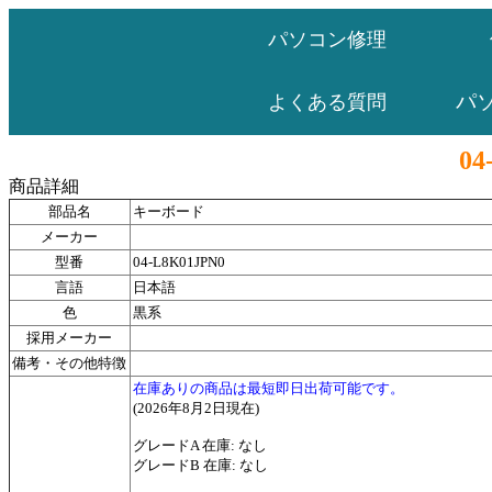
パソコン修理
パ
よくある質問
04
商品詳細
部品名
キーボード
メーカー
型番
04-L8K01JPN0
言語
日本語
色
黒系
採用メーカー
備考・その他特徴
在庫ありの商品は最短即日出荷可能です。
(2026年8月2日現在)
グレードA 在庫: なし
グレードB 在庫: なし