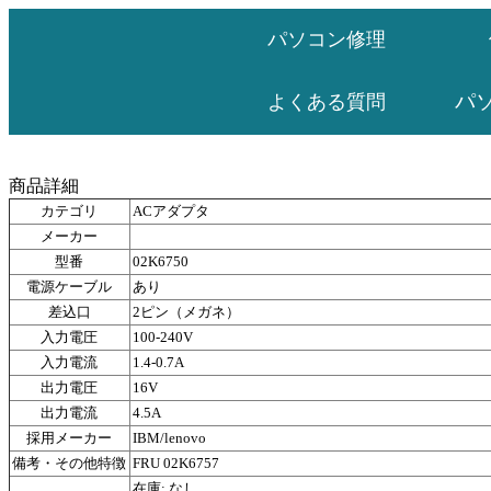
パソコン修理
パ
よくある質問
商品詳細
カテゴリ
ACアダプタ
メーカー
型番
02K6750
電源ケーブル
あり
差込口
2ピン（メガネ）
入力電圧
100-240V
入力電流
1.4-0.7A
出力電圧
16V
出力電流
4.5A
採用メーカー
IBM/lenovo
備考・その他特徴
FRU 02K6757
在庫: なし