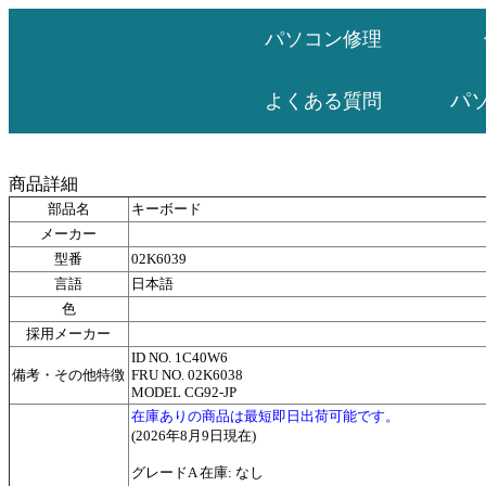
パソコン修理
パ
よくある質問
商品詳細
部品名
キーボード
メーカー
型番
02K6039
言語
日本語
色
採用メーカー
ID NO. 1C40W6
備考・その他特徴
FRU NO. 02K6038
MODEL CG92-JP
在庫ありの商品は最短即日出荷可能です。
(2026年8月9日現在)
グレードA 在庫: なし