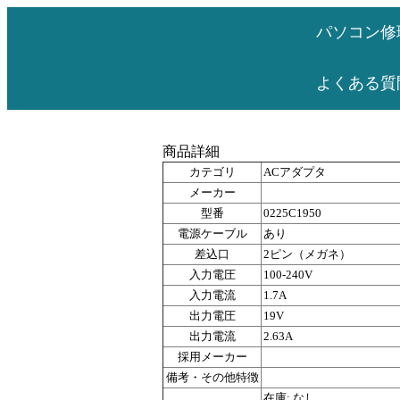
パソコン修
よくある質
商品詳細
カテゴリ
ACアダプタ
メーカー
型番
0225C1950
電源ケーブル
あり
差込口
2ピン（メガネ）
入力電圧
100-240V
入力電流
1.7A
出力電圧
19V
出力電流
2.63A
採用メーカー
備考・その他特徴
在庫: なし