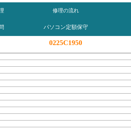
理
修理の流れ
パソコン定額保守
問
0225C1950