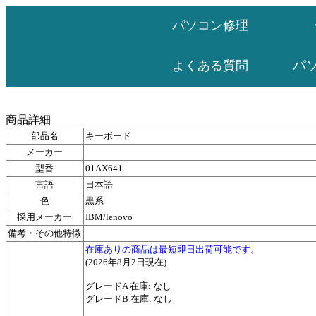
パソコン修理
パ
よくある質問
商品詳細
部品名
キーボード
メーカー
型番
01AX641
言語
日本語
色
黒系
採用メーカー
IBM/lenovo
備考・その他特徴
在庫ありの商品は最短即日出荷可能です。
(2026年8月2日現在)
グレードA 在庫: なし
グレードB 在庫: なし