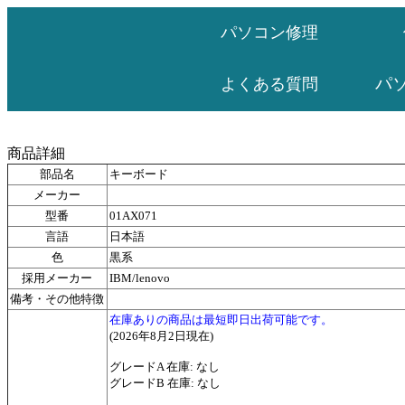
パソコン修理
パ
よくある質問
商品詳細
部品名
キーボード
メーカー
型番
01AX071
言語
日本語
色
黒系
採用メーカー
IBM/lenovo
備考・その他特徴
在庫ありの商品は最短即日出荷可能です。
(2026年8月2日現在)
グレードA 在庫: なし
グレードB 在庫: なし