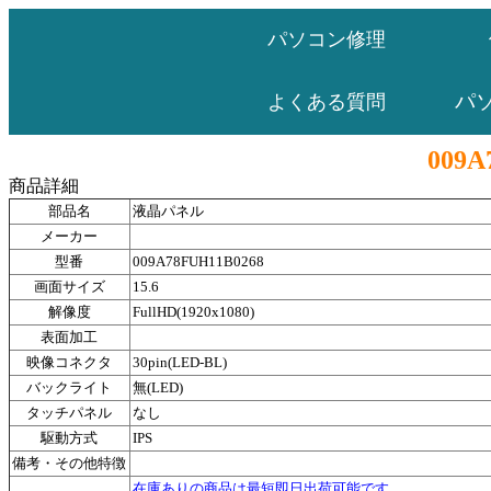
パソコン修理
パ
よくある質問
009A
商品詳細
部品名
液晶パネル
メーカー
型番
009A78FUH11B0268
画面サイズ
15.6
解像度
FullHD(1920x1080)
表面加工
映像コネクタ
30pin(LED-BL)
バックライト
無(LED)
タッチパネル
なし
駆動方式
IPS
備考・その他特徴
在庫ありの商品は最短即日出荷可能です。