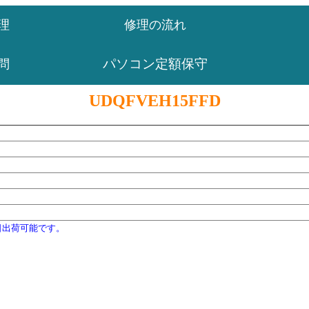
理
修理の流れ
パソコン定額保守
問
UDQFVEH15FFD
日出荷可能です。