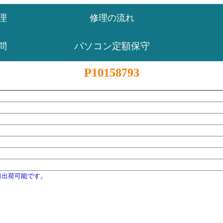
理
修理の流れ
パソコン定額保守
問
P10158793
日出荷可能です。