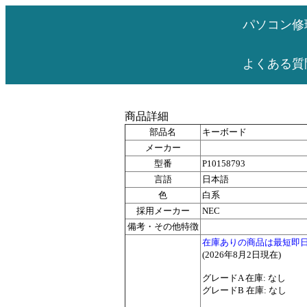
パソコン修
よくある質
商品詳細
部品名
キーボード
メーカー
型番
P10158793
言語
日本語
色
白系
採用メーカー
NEC
備考・その他特徴
在庫ありの商品は最短即
(2026年8月2日現在)
グレードA 在庫: なし
グレードB 在庫: なし