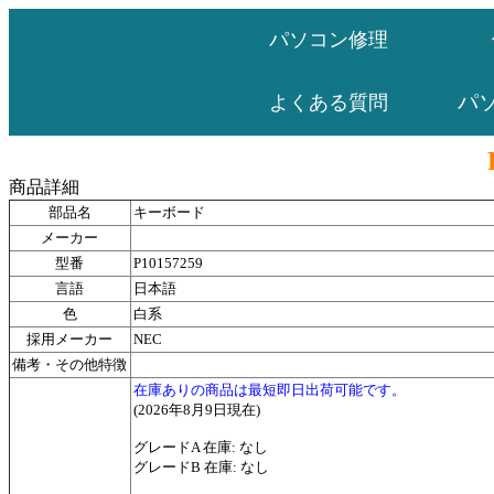
パソコン修理
パ
よくある質問
商品詳細
部品名
キーボード
メーカー
型番
P10157259
言語
日本語
色
白系
採用メーカー
NEC
備考・その他特徴
在庫ありの商品は最短即日出荷可能です。
(2026年8月9日現在)
グレードA 在庫: なし
グレードB 在庫: なし