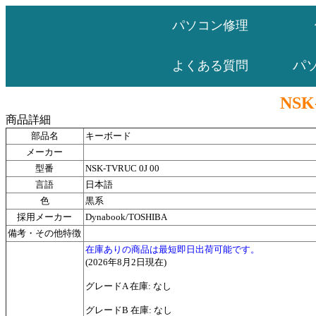
パソコン修理
パ
よくある質問
NSK
商品詳細
部品名
キーボード
メーカー
型番
NSK-TVRUC 0J 00
言語
日本語
色
黒系
採用メーカー
Dynabook/TOSHIBA
備考・その他特徴
在庫ありの商品は最短即日出荷可能です。
(2026年8月2日現在)
グレードA 在庫: なし
グレードB 在庫: なし