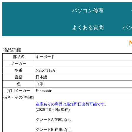
パソコン修理
パ
よくある質問
商品詳細
部品名
キーボード
メーカー
型番
NSK-711SA
言語
日本語
色
白系
採用メーカー
Panasonic
備考・その他特徴
在庫ありの商品は最短即日出荷可能です。
(2026年8月9日現在)
グレードA 在庫: なし
グレードB 在庫: なし