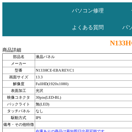
パソコン修理
パ
よくある質問
N133H
商品詳細
部品名
液晶パネル
メーカー
型番
N133HCE-EBA REV.C1
画面サイズ
13.3
解像度
FullHD(1920x1080)
表面加工
光沢
映像コネクタ
30pin(LED-BL)
バックライト
無(LED)
タッチパネル
なし
駆動方式
IPS
備考・その他特徴
在庫ありの商品は最短即日出荷可能です。