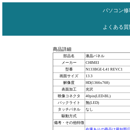
パソコン修
よくある質
商品詳細
部品名
液晶パネル
メーカー
CHIMEI
型番
N133BGE-L41 REV.C1
画面サイズ
13.3
解像度
HD(1366x768)
表面加工
光沢
映像コネクタ
40pin(LED-BL)
バックライト
無(LED)
タッチパネル
なし
駆動方式
備考・その他特徴
在庫ありの商品は最短即