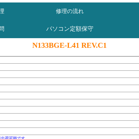
理
修理の流れ
パソコン定額保守
問
N133BGE-L41 REV.C1
日出荷可能です。