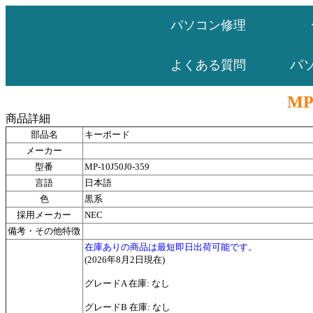
パソコン修理
パ
よくある質問
MP
商品詳細
部品名
キーボード
メーカー
型番
MP-10J50J0-359
言語
日本語
色
黒系
採用メーカー
NEC
備考・その他特徴
在庫ありの商品は最短即日出荷可能です。
(2026年8月2日現在)
グレードA 在庫: なし
グレードB 在庫: なし