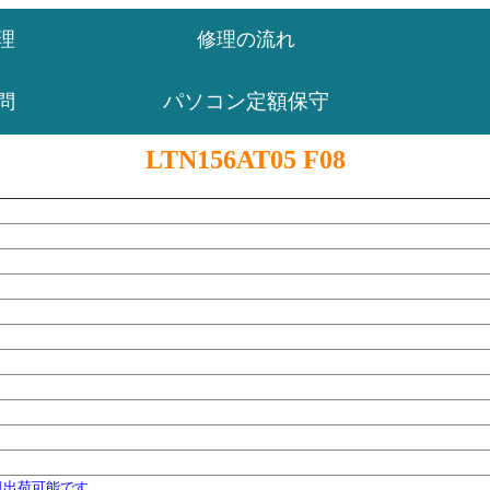
理
修理の流れ
パソコン定額保守
問
LTN156AT05 F08
日出荷可能です。