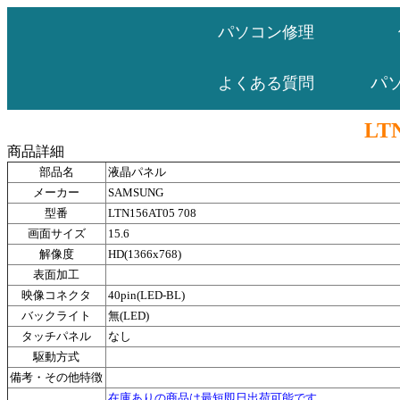
パソコン修理
パ
よくある質問
LTN
商品詳細
部品名
液晶パネル
メーカー
SAMSUNG
型番
LTN156AT05 708
画面サイズ
15.6
解像度
HD(1366x768)
表面加工
映像コネクタ
40pin(LED-BL)
バックライト
無(LED)
タッチパネル
なし
駆動方式
備考・その他特徴
在庫ありの商品は最短即日出荷可能です。