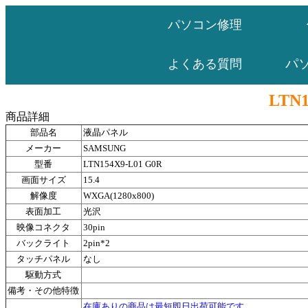
パソコン修理
パ
よくある質問
LTN1
商品詳細
部品名
液晶パネル
メーカー
SAMSUNG
型番
LTN154X9-L01 G0R
画面サイズ
15.4
解像度
WXGA(1280x800)
表面加工
光沢
映像コネクタ
30pin
バックライト
2pin*2
タッチパネル
なし
駆動方式
備考・その他特徴
在庫ありの商品は最短即日出荷可能です。