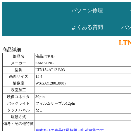
パソコン修理
パ
よくある質問
LTN
商品詳細
部品名
液晶パネル
メーカー
SAMSUNG
型番
LTN154AT12 B03
画面サイズ
15.4
解像度
WXGA(1280x800)
表面加工
映像コネクタ
30pin
バックライト
フィルムケーブル12pin
タッチパネル
なし
駆動方式
備考・その他特徴
在庫ありの商品は最短即日出荷可能です。