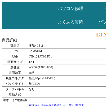
パソコン修理
パ
よくある質問
LTN
商品詳細
部品名
液晶パネル
メーカー
SAMSUNG
型番
LTN121AT09 F01
画面サイズ
12.1
解像度
WXGA(1280x800)
表面加工
光沢
映像コネクタ
幅広40pin(LED-BL)
バックライト
無(LED)
タッチパネル
なし
駆動方式
備考・その他特徴
在庫ありの商品は最短即日出荷可能です。