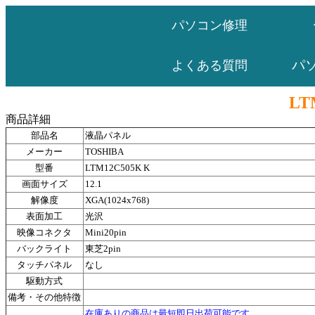
パソコン修理
パ
よくある質問
LT
商品詳細
部品名
液晶パネル
メーカー
TOSHIBA
型番
LTM12C505K K
画面サイズ
12.1
解像度
XGA(1024x768)
表面加工
光沢
映像コネクタ
Mini20pin
バックライト
東芝2pin
タッチパネル
なし
駆動方式
備考・その他特徴
在庫ありの商品は最短即日出荷可能です。