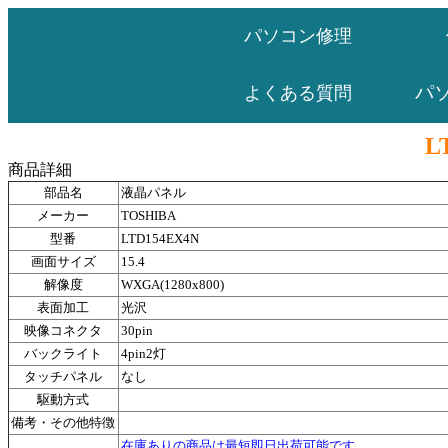
パソコン修理
パ
よくある質問
L
商品詳細
部品名
液晶パネル
メーカー
TOSHIBA
型番
LTD154EX4N
画面サイズ
15.4
解像度
WXGA(1280x800)
表面加工
光沢
映像コネクタ
30pin
バックライト
4pin2灯
タッチパネル
なし
駆動方式
備考・その他特徴
在庫ありの商品は最短即日出荷可能です。